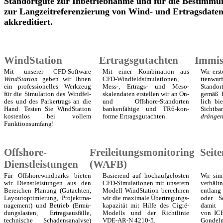
Standortgüte zur Inbetriebnahme und für die Bestimmu
zur Langzeitreferenzierung von Wind- und Ertragsdate
akkreditiert.
WindStation
Ertragsgutachten
Immis
Mit unserer CFD-Software
Mit einer Kombi­nation aus
Wir ers
WindStation
geben wir Ihnen
CFD-Windfeld­simu­la­tionen,
ttenwu
ein pro­fessio­nelles Werk­zeug
Mess-, Ertrags- und Meso­
Standor
für die Simu­la­tion des Wind­fel­
skalen­daten er­stellen wir an On-
gemäß B
des und des Park­ertrags an die
und Offshore-Stand­orten
lich bi
Hand. Testen Sie WindStation
banken­fähige und TR6-kon­
Sicht­b
kosten­los bei vollem
forme Er­trags­gut­achten.
dräng­e
Funktions­umfang!
Offshore-
Freileitungsmonitoring
Seit
Dienstleistungen
(WAFB)
Für Offshorewindparks bieten
Basierend auf hochauf­gelösten
Wir sim
wir Dienst­leis­tungen aus den
CFD-Simula­tionen mit unserem
verhält
Berei­chen Pla­nung (Gut­achten,
Modell WindStation berech­nen
entlang
Lay­out­opti­mie­rung, Projekt­ma­
wir die maximale Über­tragungs­
oder S
nage­ment) und Betrieb (Ermü­
kapa­zität mit Hilfe des Cigré-
damit z
dungs­lasten, Ertrags­aus­fälle,
Modells und der Richt­linie
von ICE
tech­nische Schadens­analyse)
VDE-AR-N 4210-5.
Gondeln