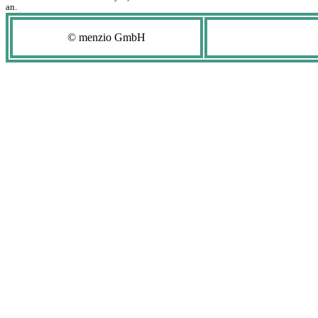
an.
© menzio GmbH